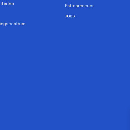
riteiten
Entrepreneurs
JOBS
ringscentrum