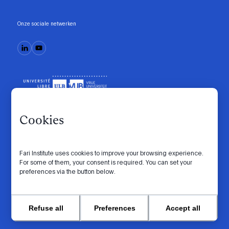
Onze sociale netwerken
Cookies
Fari Institute uses cookies to improve your browsing experience.
Gedragscode
Manifesto
Intranet
For some of them, your consent is required. You can set your
preferences via the button below.
Privacybeleid
Cookie-instellingen
Website by
© 2026 FARI. Alle rechten voorbehouden.
Refuse all
Preferences
Accept all