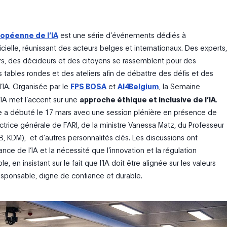
opéenne de l’IA
est une
série
d’événements
dédiés à
ificielle, réunissant des acteurs belges et internationaux. Des experts,
s, des décideurs et des citoyens se rassemblent pour des
 tables rondes et des ateliers afin de débattre des défis et des
l’IA. Organisée par le
FPS BOSA
et
AI4Belgium
,
la
Semaine
’IA
met l’accent sur une
approche éthique et inclusive de l’IA
.
e a débuté le 17 mars avec une session plénière en présence de
ectrice générale de FARI, de la ministre Vanessa Matz, du Professeur
, KDM),
et d’autres personnalités clés. Les discussions ont
ance de l’IA et la nécessité que l’innovation et la régulation
, en insistant sur le fait que l’IA doit être alignée sur les valeurs
sponsable, digne de confiance et durable.