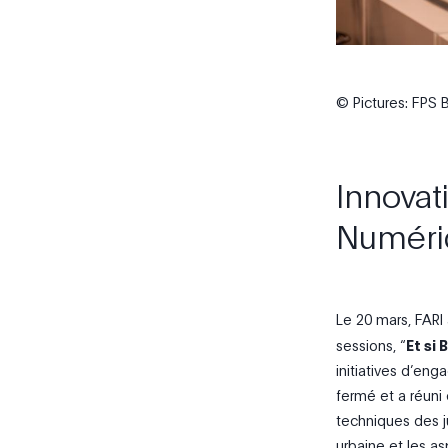
© Pictures: FPS 
Innovat
Numéri
Le 20 mars, FARI
sessions, “
Et si
initiatives d’en
fermé et a réuni 
techniques des j
urbaine et les a