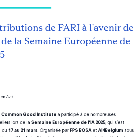
tributions de FARI à l'avenir de
rs de la Semaine Européenne de
25
en Avci
the Common Good Institute
a participé
à
de nombreuses
eliers lors de la
Semaine Européenne de l’IA 2025
, qui s’est
s du
17 au 21 mars
.
Organisée par
FPS BOSA
et
AI4Belgium
sous