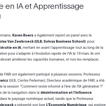
ie
en IA
et
Apprentissage
u
semaine,
Karen Boers
a également rejoint un panel avec le
olas Van Zeebroeck (ULB, Solvay Business School)
pour
ttératie en IA
, mettant en avant l’apprentissage tout au long de la
ation pour s’adapter à l’évolution rapide de l’IA le 19 mars. Ils ont
 devrait améliorer les capacités humaines, et non les remplacer.
de FARI ont également participé à plusieurs sessions
.
Professeur
wicz
(ULB
, Centre
Perleman
),
Directeur académique de FARI
,
a
été
de la session “Comment rester informé à l’ère de l’IA générative ?”
s de la navigation dans la
désinformation et l’influence
dans le paysage numérique actuel
, tandis que le Professeur
ebroeck
a présenté son livre
L’Économie
Numérique
, qui explore