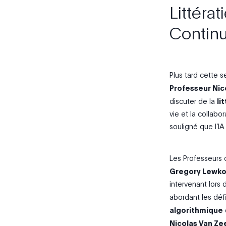
Littérat
Contin
Plus tard cette 
Professeur Nic
discuter de la
li
vie et la collabor
souligné que l’IA
Les
Professeurs 
Gregory
Lewko
intervenant lors 
abordant les défi
algorithmique
Nicolas Van
Ze