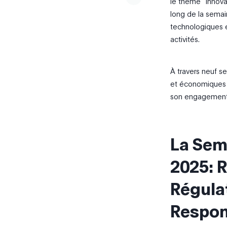
le thème “Innova
long de la semain
technologiques et 
activités.
À travers
neuf
se
et économiques à
son engagement 
La Sem
2025
:
R
Régula
Respon