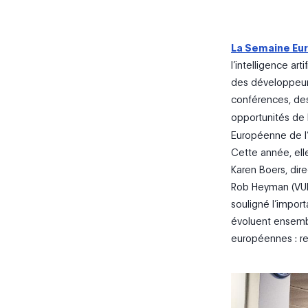
La Semaine Eur
l’intelligence art
des développeur
conférences, des
opportunités de 
Européenne de l
Cette année, ell
Karen Boers, dir
Rob Heyman (VUB
souligné l’import
évoluent ensemble
européennes : re