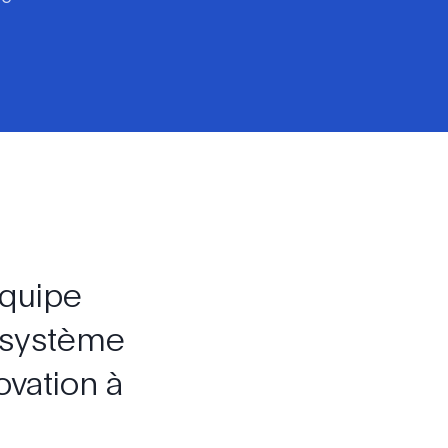
quipe
osystème
novation
à