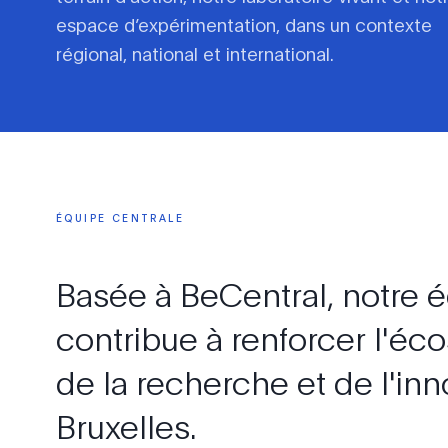
espace d’expérimentation, dans un contexte
régional, national et international.
ÉQUIPE
CENTRALE
Basée
à
BeCentral,
notre
é
contribue
à
renforcer
l'éc
de
la
recherche
et
de
l'in
Bruxelles.