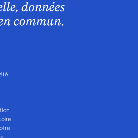
ielle, données
bien commun
.
été
tion
toire
notre
re