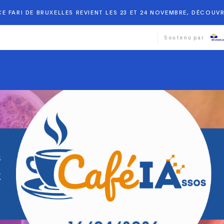
E FARI DE BRUXELLES REVIENT LES 23 ET 24 NOVEMBRE, DÉCOUVR
Soutenu par