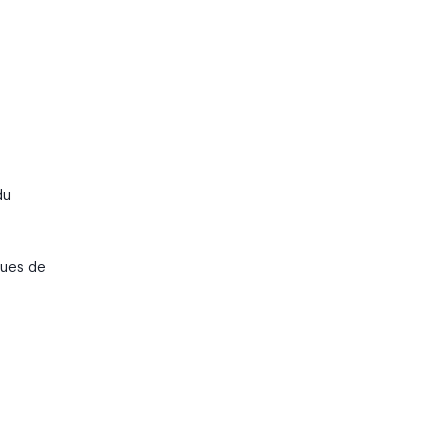
du
ques de