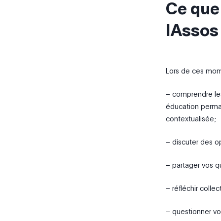
Ce que
IAssos
Lors de ces mome
– comprendre les
éducation perman
contextualisée;
– discuter des op
– partager vos q
– réfléchir coll
– questionner vo