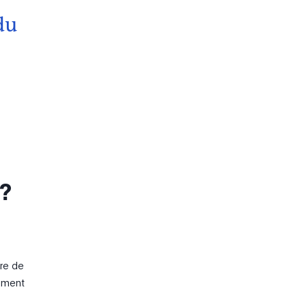
du
 ?
ère de
nement