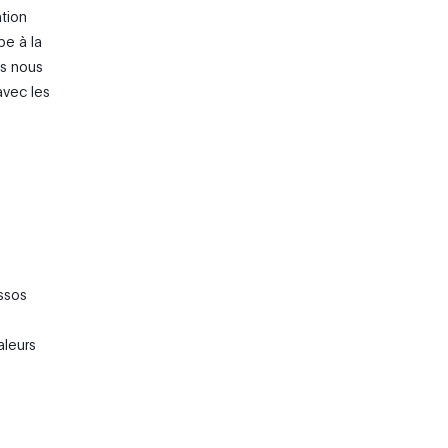
ation
pe à la
us nous
avec les
Assos
aleurs