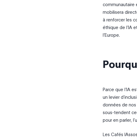
communautaire et
mobilisera direc
à renforcer les 
éthique de l’IA 
l’Europe.
Pourquo
Parce que l’IA e
un levier d’inclu
données de nos 
sous-tendent ces
pour en parler, l’
Les Cafés IAssos