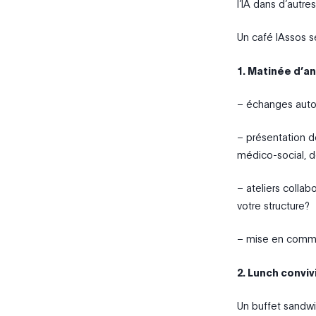
l’IA dans d’autres
Un café IAssos s
1. Matinée d’an
– échanges autou
– présentation d
médico-social, d
– ateliers colla
votre structure?
– mise en commu
2. Lunch conviv
Un buffet sandwic