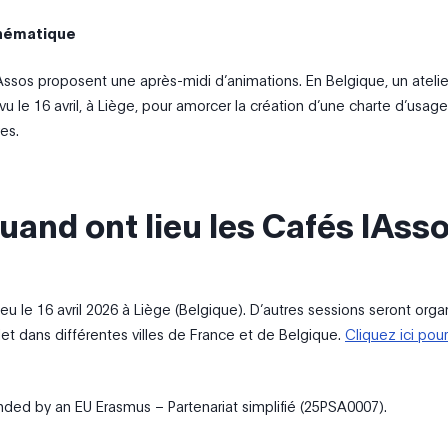
thématique
Assos proposent une après-midi d’animations. En Belgique, un atelie
u le 16 avril, à Liège, pour amorcer la création d’une charte d’usage 
es.
uand ont lieu les Cafés IAsso
lieu le 16 avril 2026 à Liège (Belgique). D’autres sessions seront org
llet dans différentes villes de France et de Belgique.
Cliquez ici pou
unded by an EU Erasmus – Partenariat simplifié (25PSA0007).