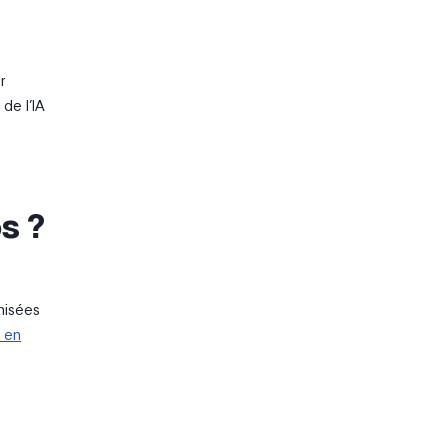
r
de l’IA
s ?
anisées
r en