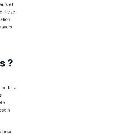
eurs et
 Il vise
sation
travers
s ?
 en faire
s
été
esoin
s pour