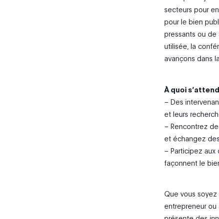
secteurs pour en
pour le bien publ
pressants ou de 
utilisée, la conf
avançons dans la
À quoi s’attend
– Des intervenan
et leurs recherch
– Rencontrez de
et échangez des
– Participez aux 
façonnent le bi
Que vous soyez un
entrepreneur ou 
présente des inno