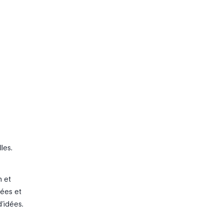
les.
n et
nées et
d’idées.