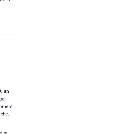
A, un
ral
tamment
rche.
 des