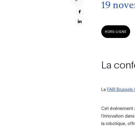
19 nove
HORS-LIGNE
La conf
La
FARI Brussels
Cet événement a
l’innovation dans
la robotique, of