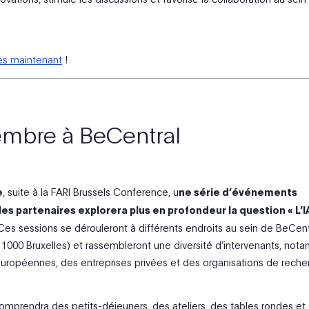
ès maintenant
!
embre à BeCentral
e
, suite à la FARI Brussels Conference, u
ne série d’événements
es partenaires explorera plus en profondeur la question « L’I
 Ces sessions se dérouleront à différents endroits au sein de BeCent
 1000 Bruxelles) et rassembleront une diversité d’intervenants, no
 européennes, des entreprises privées et des organisations de reche
prendra des petits-déjeuners, des ateliers, des tables rondes et