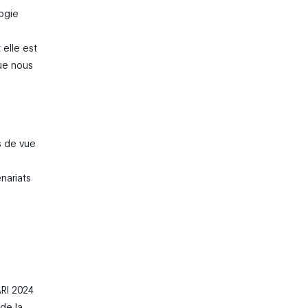
logie
 elle est
que nous
s de vue
nariats
ARI 2024
 de la