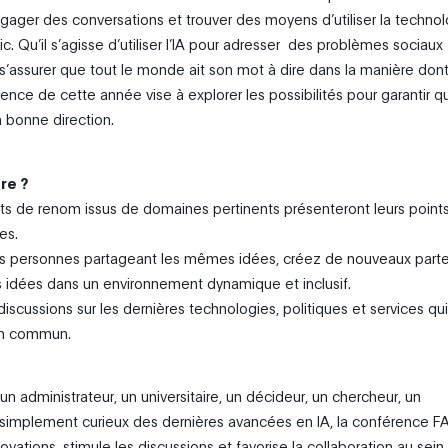
gager des conversations et trouver des moyens d’utiliser la techno
ic. Qu’il s’agisse d’utiliser l’IA pour adresser des problèmes sociaux
s’assurer que tout le monde ait son mot à dire dans la manière dont
érence de cette année vise à explorer les possibilités pour garantir 
 bonne direction.
re ?
ts de renom issus de domaines pertinents présenteront leurs point
es.
s personnes partageant les mêmes idées, créez de nouveaux parte
 idées dans un environnement dynamique et inclusif.
discussions sur les dernières technologies, politiques et services qui
en commun.
 administrateur, un universitaire, un décideur, un chercheur, un
simplement curieux des dernières avancées en IA, la conférence F
vations, stimule les discussions et favorise la collaboration au sein