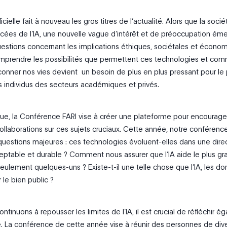
ificielle fait à nouveau les gros titres de l’actualité. Alors que la socié
cées de l’IA, une nouvelle vague d’intérêt et de préoccupation éme
uestions concernant les implications éthiques, sociétales et écono
prendre les possibilités que permettent ces technologies et co
çonner nos vies devient un besoin de plus en plus pressant pour le 
es individus des secteurs académiques et privés.
ue, la Conférence FARI vise à créer une plateforme pour encourager
collaborations sur ces sujets cruciaux. Cette année, notre conférenc
uestions majeures : ces technologies évoluent-elles dans une dire
ptable et durable ? Comment nous assurer que l’IA aide le plus gr
eulement quelques-uns ? Existe-t-il une telle chose que l’IA, les d
 le bien public ?
ntinuons à repousser les limites de l’IA, il est crucial de réfléchir 
te. La conférence de cette année vise à réunir des personnes de div