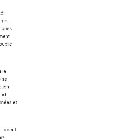
té
rge,
miques
mment
public
 le
e se
ction
and
onnées et
également
ers