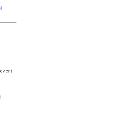
ts
evient
!