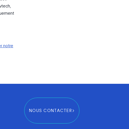
vtech,
iquement
r notre
NOUS CONTACTER