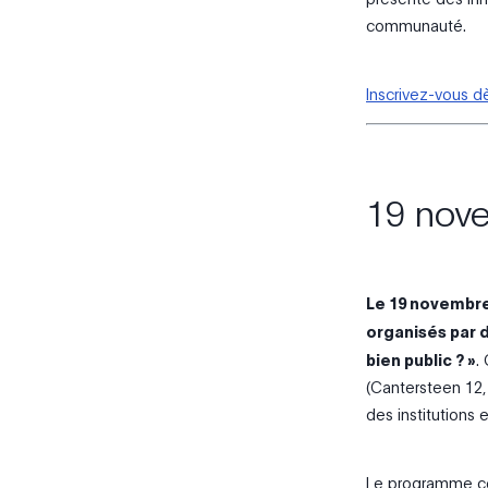
communauté.
Inscrivez-vous d
19 nov
Le 19 novembr
organisés par d
bien public ? »
.
(Cantersteen 12,
des institutions
Le programme com