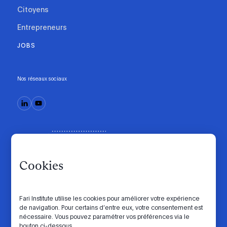
Citoyens
Entrepreneurs
JOBS
Nos réseaux sociaux
Cookies
Fari Institute utilise les cookies pour améliorer votre expérience
de navigation. Pour certains d’entre eux, votre consentement est
Code de conduite
Manifesto
Intranet
nécessaire. Vous pouvez paramétrer vos préférences via le
bouton ci-dessous.
Politique de confidentialité
Paramètres des cookies