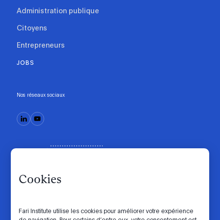
Administration publique
Citoyens
Entrepreneurs
JOBS
Nos réseaux sociaux
Cookies
Fari Institute utilise les cookies pour améliorer votre expérience
de navigation. Pour certains d’entre eux, votre consentement est