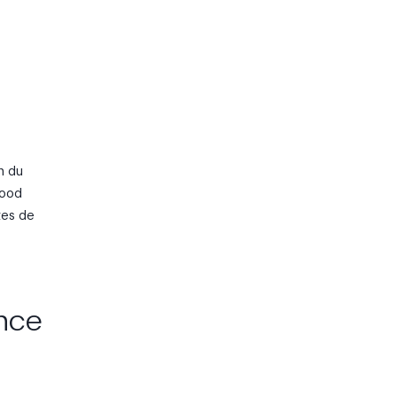
n du
Good
tes de
ence