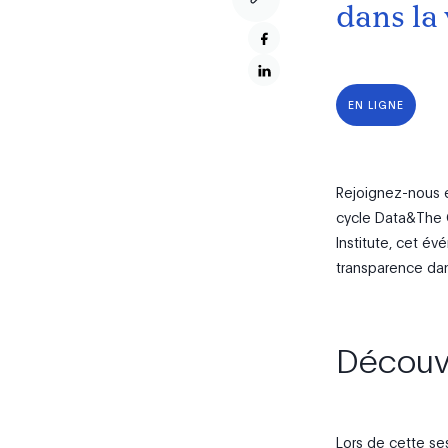
dans la 
EN LIGNE
Rejoignez-nous e
cycle Data&The 
Institute, cet é
transparence dans
Découvr
Lors de cette ses