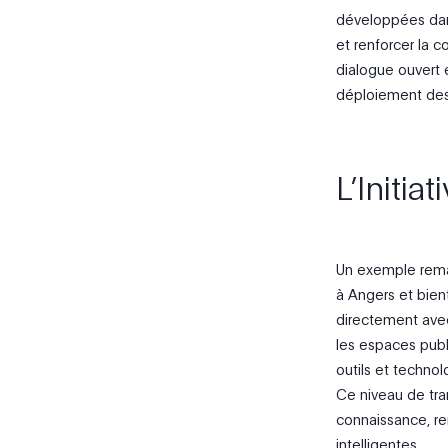
développées dans 
et renforcer la c
dialogue ouvert e
déploiement des 
L’Initi
Un exemple rema
à Angers et bien
directement avec
les espaces publ
outils et technol
Ce niveau de tran
connaissance, ren
intelligentes.