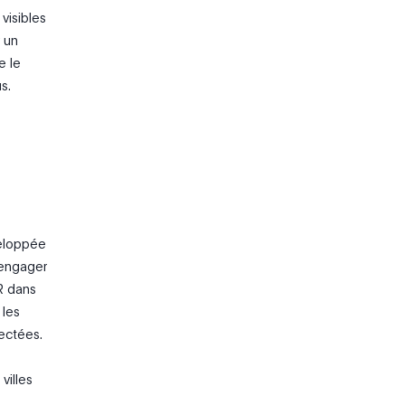
visibles
r un
e le
s.
veloppée
’engager
R dans
 les
lectées.
villes