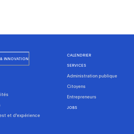
CALENDRIER
& INNOVATION
SERVICES
Administration publique
Citoyens
rités
Entrepreneurs
s
JOBS
est et d'expérience