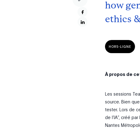
how gen
ethics &
HORS-LIGNE
À propos de c
Les sessions
Te
source. Bien que
tester. Lors de c
de l’IA”, créé pa
Nantes Métropole