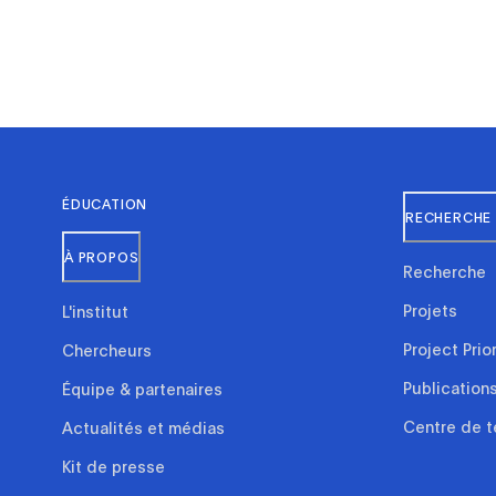
ÉDUCATION
RECHERCHE 
À PROPOS
Recherche
Projets
L'institut
Project Prio
Chercheurs
Publication
Équipe & partenaires
Centre de t
Actualités et médias
Kit de presse