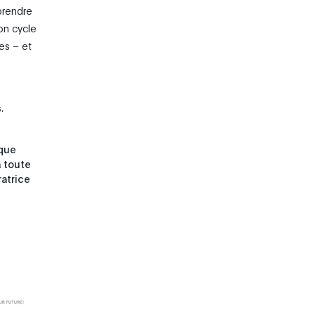
prendre
on cycle
es – et
.
ique
à toute
ratrice