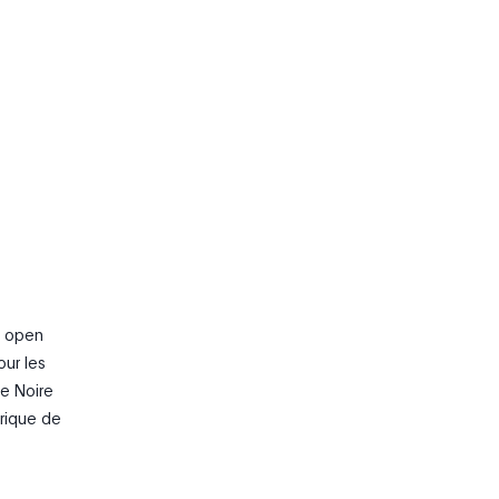
e open
our les
te Noire
érique de