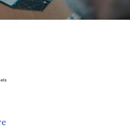
sels
re