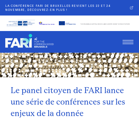
LA CONFÉRENCE FARI DE BRUXELLES REVIENT LES 23 ET 24
NOVEMBRE, DÉCOUVREZ-EN PLUS !
Retour
Le panel citoyen de FARI lance
une série de conférences sur les
enjeux de la donnée