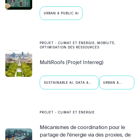
URBAN & PUBLIC AI
PROJET
-
CLIMAT ET ÉNERGIE, MOBILITÉ,
OPTIMISATION DES RESSOURCES
MultiRoofs (Projet Interreg)
SUSTAINABLE AI, DATA &
URBAN &
ROBOTICS
PUBLIC AI
PROJET
-
CLIMAT ET ÉNERGIE
Mécanismes de coordination pour le
partage de l'énergie via des proxies, de