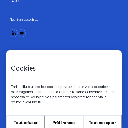
JOBS
Nos réseaux sociaux
Cookies
Fari Institute utilise les cookies pour améliorer votre expérience
de navigation. Pour certains d’entre eux, votre consentement est
Code de conduite
Manifesto
Intranet
nécessaire. Vous pouvez paramétrer vos préférences via le
bouton ci-dessous.
Politique de confidentialité
Paramètres des cookies
Website by
© 2026 FARI. Tous droits réservés.
Tout refuser
Préférences
Tout accepter