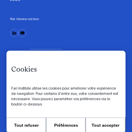
Nos réseaux sociaux
Cookies
Fari Institute utilise les cookies pour améliorer votre expérience
de navigation. Pour certains d’entre eux, votre consentement est
Code de conduite
Manifesto
Intranet
nécessaire. Vous pouvez paramétrer vos préférences via le
bouton ci-dessous.
Politique de confidentialité
Paramètres des cookies
Website by
© 2026 FARI. Tous droits réservés.
Tout refuser
Préférences
Tout accepter