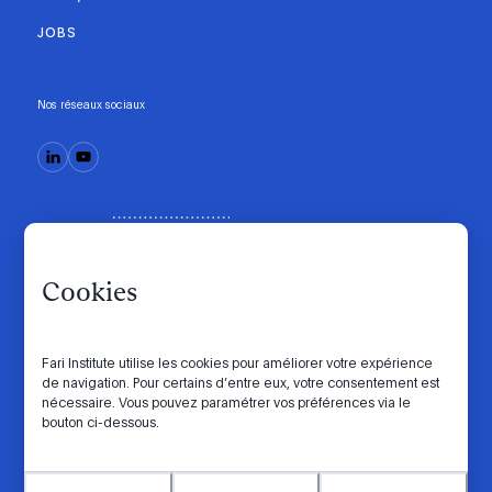
JOBS
Nos réseaux sociaux
Cookies
Fari Institute utilise les cookies pour améliorer votre expérience
de navigation. Pour certains d’entre eux, votre consentement est
Code de conduite
Manifesto
Intranet
nécessaire. Vous pouvez paramétrer vos préférences via le
bouton ci-dessous.
Politique de confidentialité
Paramètres des cookies
Website by