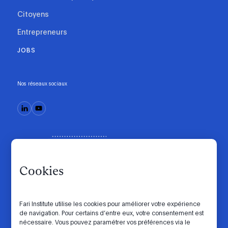
Citoyens
Entrepreneurs
JOBS
Nos réseaux sociaux
Cookies
Fari Institute utilise les cookies pour améliorer votre expérience
de navigation. Pour certains d’entre eux, votre consentement est
Code de conduite
Manifesto
Intranet
nécessaire. Vous pouvez paramétrer vos préférences via le