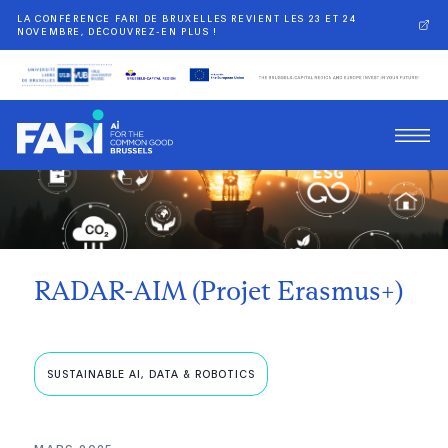
LA CONFÉRENCE FARI DE BRUXELLES REVIENT LES 23 ET 24
NOVEMBRE, DÉCOUVREZ-EN PLUS !
Retour
RADAR-AIM (Projet Erasmus+)
SUSTAINABLE AI, DATA & ROBOTICS