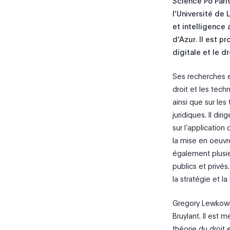
Science Po Paris
l’Université de 
et intelligence 
d’Azur. Il est 
digitale et le d
Ses recherches e
droit et les tech
ainsi que sur le
juridiques. Il di
sur l’application 
la mise en oeuvr
également plusi
publics et privés
la stratégie et l
Gregory Lewkowicz
Bruylant. Il est
théorie du droit