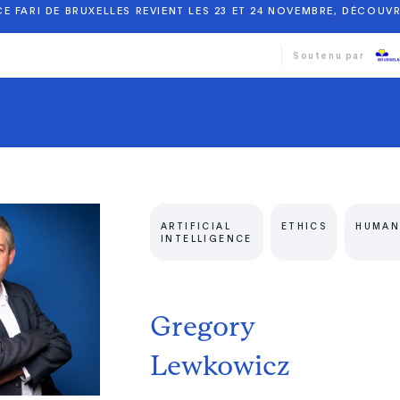
E FARI DE BRUXELLES REVIENT LES 23 ET 24 NOVEMBRE, DÉCOUVR
Soutenu par
ARTIFICIAL
ETHICS
HUMAN
INTELLIGENCE
Gregory
Lewkowicz