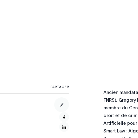
PARTAGER
Ancien mandatai
FNRS), Gregory L
membre du Cent
droit et de crim
Artificielle pou
Smart Law : Algo