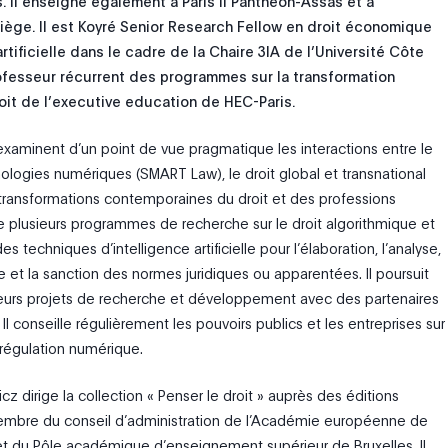
. Il enseigne également à Paris II Panthéon-Assas et à
Liège. Il est Koyré Senior Research Fellow en droit économique
artificielle dans le cadre de la Chaire 3IA de l’Université Côte
professeur récurrent des programmes sur la transformation
roit de l’executive education de HEC-Paris.
xaminent d’un point de vue pragmatique les interactions entre le
nologies numériques (SMART Law), le droit global et transnational
s transformations contemporaines du droit et des professions
rige plusieurs programmes de recherche sur le droit algorithmique et
des techniques d’intelligence artificielle pour l’élaboration, l’analyse,
e et la sanction des normes juridiques ou apparentées. Il poursuit
eurs projets de recherche et développement avec des partenaires
. Il conseille régulièrement les pouvoirs publics et les entreprises sur
a régulation numérique.
 dirige la collection « Penser le droit » auprès des éditions
 membre du conseil d’administration de l’Académie européenne de
 et du Pôle académique d’enseignement supérieur de Bruxelles. Il