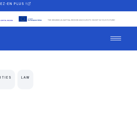
EZ-EN PLUS !
ITIES
LAW