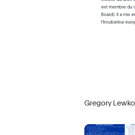
est membre du co
Board). Il a mis 
l’Incubateur eur
Gregory Lewk