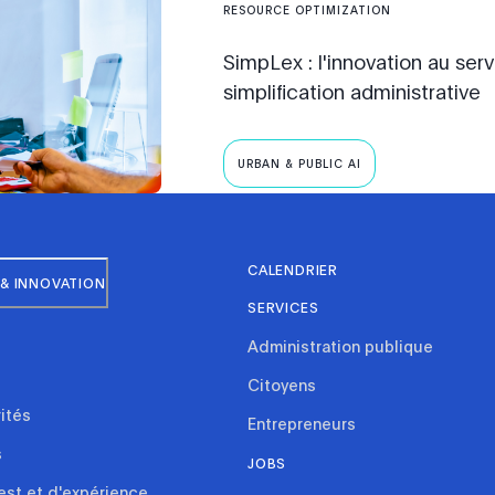
RESOURCE OPTIMIZATION
SimpLex : l'innovation au serv
simplification administrative
URBAN & PUBLIC AI
CALENDRIER
& INNOVATION
SERVICES
Administration publique
Citoyens
rités
Entrepreneurs
s
JOBS
est et d'expérience