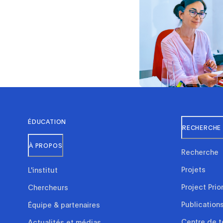
ÉDUCATION
RECHERCHE 
À PROPOS
Recherche
Projets
L'institut
Project Prio
Chercheurs
Publication
Équipe & partenaires
Centre de t
Actualités et médias