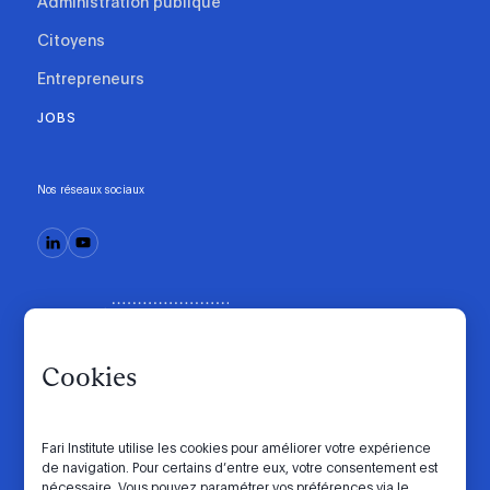
Administration publique
Citoyens
Entrepreneurs
JOBS
Nos réseaux sociaux
Cookies
Fari Institute utilise les cookies pour améliorer votre expérience
de navigation. Pour certains d’entre eux, votre consentement est
Code de conduite
Manifesto
Intranet
nécessaire. Vous pouvez paramétrer vos préférences via le