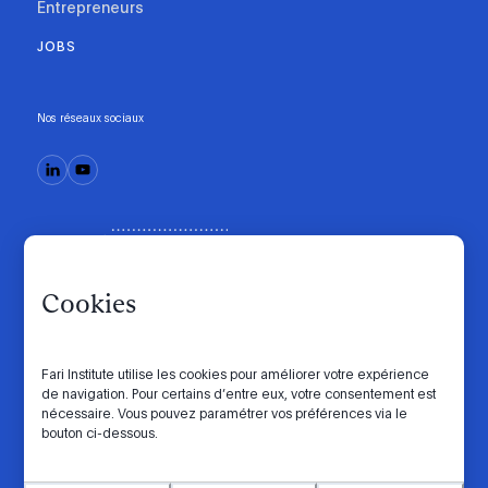
Entrepreneurs
JOBS
Nos réseaux sociaux
Cookies
Fari Institute utilise les cookies pour améliorer votre expérience
de navigation. Pour certains d’entre eux, votre consentement est
Code de conduite
Manifesto
Intranet
nécessaire. Vous pouvez paramétrer vos préférences via le
bouton ci-dessous.
Politique de confidentialité
Paramètres des cookies