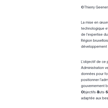
©Thierry Geene
La mise en œuvre
technologique et 
de l’expertise du
Région bruxelloi
développement de
L’objectif de ce 
Administration ve
données pour fou
positionner l’ad
gouvernement brux
O
bjectifs-
B
uts-
S
adaptée aux besoi