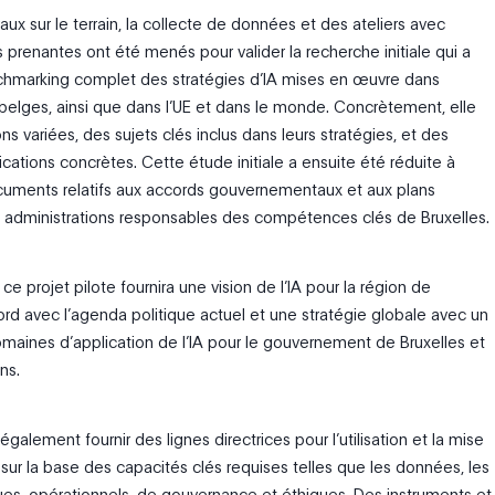
aux sur le terrain, la collecte de données et des ateliers avec
s prenantes ont été menés pour valider la recherche initiale qui a
chmarking complet des stratégies d’IA mises en œuvre dans
 belges, ainsi que dans l’UE et dans le monde. Concrètement, elle
ons variées, des sujets clés inclus dans leurs stratégies, et des
cations concrètes. Cette étude initiale a ensuite été réduite à
cuments relatifs aux accords gouvernementaux et aux plans
 administrations responsables des compétences clés de Bruxelles.
e projet pilote fournira une vision de l’IA pour la région de
ord avec l’agenda politique actuel et une stratégie globale avec un
omaines d’application de l’IA pour le gouvernement de Bruxelles et
ns.
 également fournir des lignes directrices pour l’utilisation et la mise
 sur la base des capacités clés requises telles que les données, les
es, opérationnels, de gouvernance et éthiques. Des instruments et