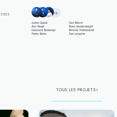
+
5
 2023
Julien Gossé
Carl Mörch
Ann Nowé
Bram Vanderborght
Gianluca Bontempi
Mireille Hildebrandt
Pieter Balon
Tom Lenaerts
TOUS LES PROJETS