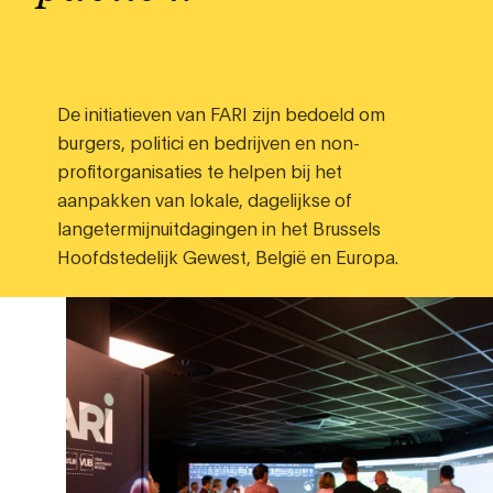
De initiatieven van FARI zijn bedoeld om
burgers, politici en bedrijven en non-
profitorganisaties te helpen bij het
aanpakken van lokale, dagelijkse of
langetermijnuitdagingen in het Brussels
Hoofdstedelijk Gewest, België en Europa.