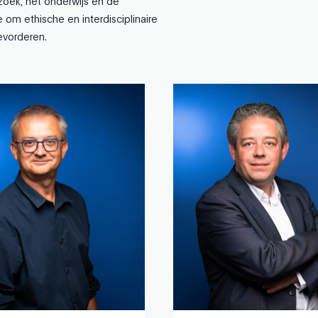
oek, het onderwijs en de
 om ethische en interdisciplinaire
evorderen.