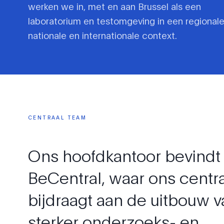
werken we in, met en aan Brussel als een
laboratorium en testomgeving in een regionale
nationale en internationale context.
CENTRAAL
TEAM
Ons
hoofdkantoor
bevind
BeCentral,
waar
ons
centr
bijdraagt
aan
de
uitbouw
v
sterker
onderzoeks-
en