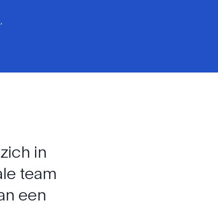
,
t
zich
in
ale
team
an
een