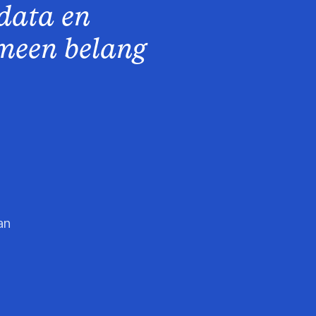
 data en
emeen belang
an