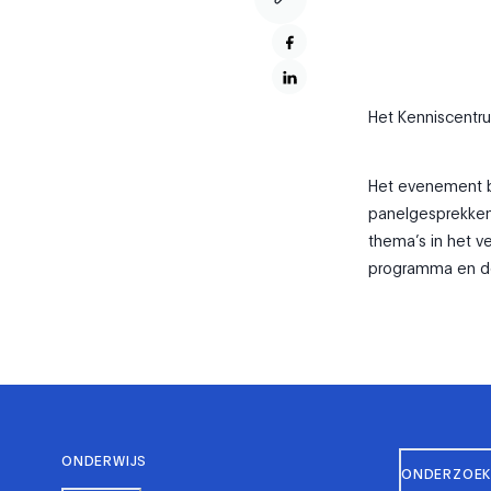
Het Kenniscentrum
Het evenement bi
panelgesprekken 
thema’s in het 
programma en de 
ONDERWIJS
ONDERZOEK 