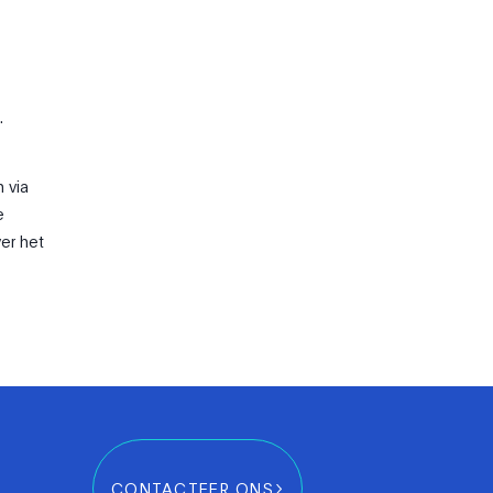
.
 via
e
er het
CONTACTEER ONS