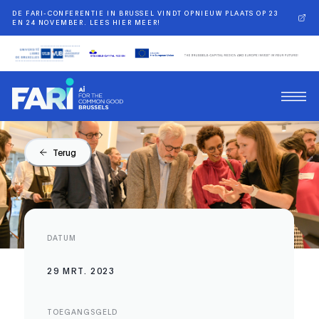
DE FARI-CONFERENTIE IN BRUSSEL VINDT OPNIEUW PLAATS OP 23
EN 24 NOVEMBER. LEES HIER MEER!
Terug
DATUM
29 MRT. 2023
TOEGANGSGELD