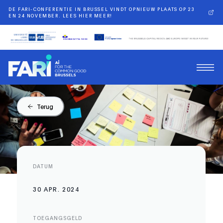
DE FARI-CONFERENTIE IN BRUSSEL VINDT OPNIEUW PLAATS OP 23
EN 24 NOVEMBER. LEES HIER MEER!
Terug
DATUM
30 APR. 2024
TOEGANGSGELD