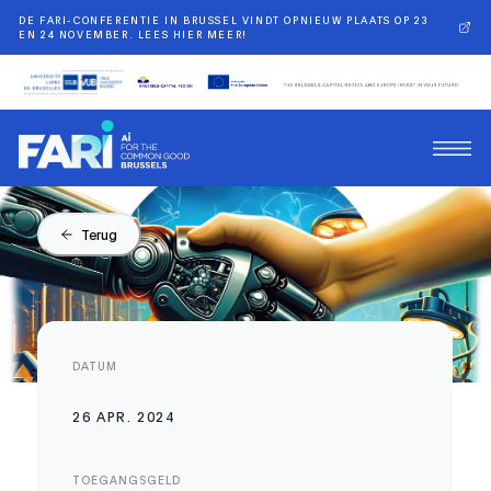
DE FARI-CONFERENTIE IN BRUSSEL VINDT OPNIEUW PLAATS OP 23
EN 24 NOVEMBER. LEES HIER MEER!
Terug
DATUM
26 APR. 2024
TOEGANGSGELD