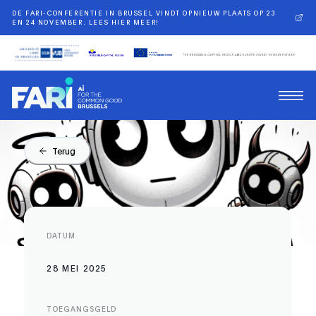
DE FARI-CONFERENTIE IN BRUSSEL VINDT OPNIEUW PLAATS OP 23
EN 24 NOVEMBER. LEES HIER MEER!
Terug
DATUM
28 MEI 2025
TOEGANGSGELD