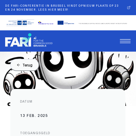
DE FARI-CONFERENTIE IN BRUSSEL VINDT OPNIEUW PLAATS OP 23
EN 24 NOVEMBER. LEES HIER MEER!
Terug
DATUM
13 FEB. 2025
TOEGANGSGELD