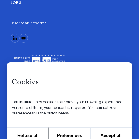
JOBS
Onze sociale netwerken
Cookies
Fari Institute uses cookies to improve your browsing experience.
Gedragscode
Manifesto
Intranet
For some of them, your consent is required. You can set your
preferences via the button below.
Privacybeleid
Cookie-instellingen
Website by
© 2026 FARI. Alle rechten voorbehouden.
Refuse all
Preferences
Accept all