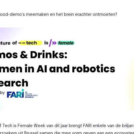
I4Good-demo’s meemaken en het brein erachter ontmoeten?
f Tech is Female Week van dit jaar brengt FARI enkele van de briljan
erzoekers uit Brussel samen die mee vorm geven aan een ecosyst