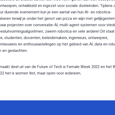
ontworpen, ontwikkeld en ingezet voor sociale doeleinden. Tijdens d
ur durende evenement kun je een aantal van hun AI- en robotica-
oberen terwijl je onder het genot van pizza en wijn met gelijkgest
rvaar projecten over conversatie-AI, multi-agent systemen voor stede
 besluitvormingsalgoritmen, zwerm robotica en vele andere! Dit staa
, studenten, docenten, beleidsmakers, ingenieurs, ontwerpers,
rnieuwers en enthousiastelingen op het gebied van AI, data en rob
en en geslachten.
maakt deel uit van de Future of Tech is Female Week 2022 en het
22 het is women first, maar open voor iedereen.