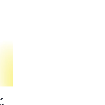
te
eem