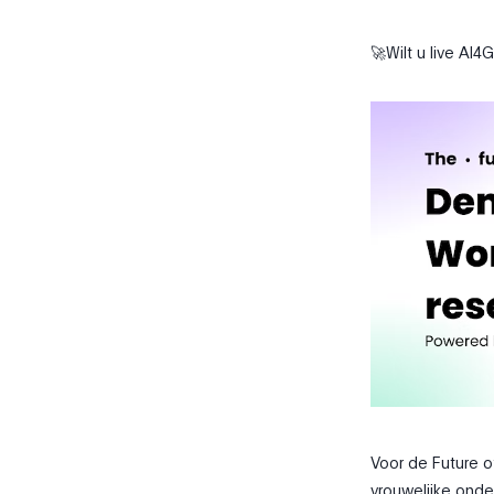
🚀Wilt u live A
Voor de Future o
vrouwelijke ond