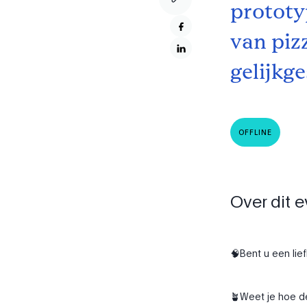
prototy
van piz
gelijkg
OFFLINE
Over dit 
🧠Bent u een lie
🪴Weet je hoe de