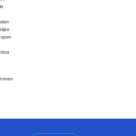
it
emden
lijke
t open
otica
 Women