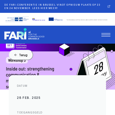
DE FARI-CONFERENTIE IN BRUSSEL VINDT OPNIEUW PLAATS OP 23
EN 24 NOVEMBER. LEES HIER MEER!
Terug
DATUM
28 FEB. 2025
TOEGANGSGELD