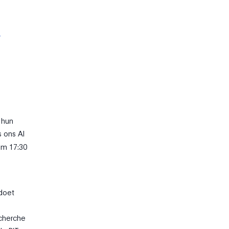
n
 hun
s ons AI
m 17:30
doet
echerche