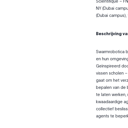
Scientifique – F
NY (Dubai campus
(Dubai campus), 
Beschrijving va
Swarmrobotica b
en hun omgeving
Geïnspireerd doo
vissen scholen –
gaat om het ver
bepalen van de 
te laten werken,
kwaadaardige age
collectief besli
agents te beper