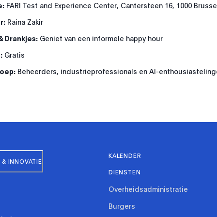
e:
FARI Test and Experience Center, Cantersteen 16, 1000 Brusse
r:
Raina Zakir
& Drankjes:
Geniet van een informele happy hour
:
Gratis
oep:
Beheerders, industrieprofessionals en AI-enthousiastelin
KALENDER
& INNOVATIE
DIENSTEN
Overheidsadministratie
Burgers