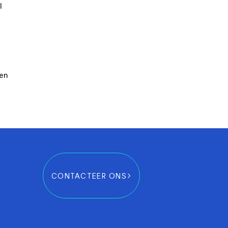
l
gen
CONTACTEER ONS