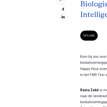
Biologis
Intelli
OFFLINE
Kom bij ons voo
besluitvormingsp
Happy Hour-even
in het FARI Test
Raina Zakir
is m
naar de veerkrac
besluitvormings