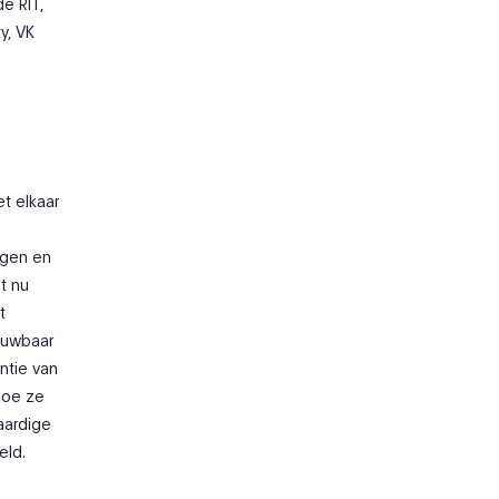
e RIT,
y, VK
t elkaar
egen en
t nu
t
ouwbaar
ntie van
hoe ze
aardige
eld.