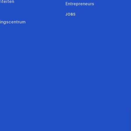
riteiten
Entrepreneurs
JOBS
ringscentrum