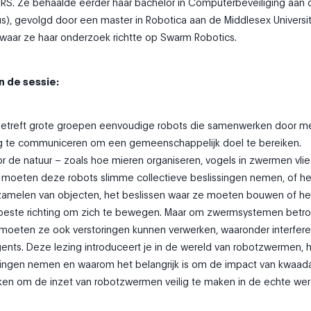
NRS. Ze behaalde eerder haar bachelor in Computerbeveiliging aan d
), gevolgd door een master in Robotica aan de Middlesex Universit
waar ze haar onderzoek richtte op Swarm Robotics.
n de sessie:
etreft grote groepen eenvoudige robots die samenwerken door me
 te communiceren om een gemeenschappelijk doel te bereiken.
r de natuur – zoals hoe mieren organiseren, vogels in zwermen vli
 moeten deze robots slimme collectieve beslissingen nemen, of he
zamelen van objecten, het beslissen waar ze moeten bouwen of he
beste richting om zich te bewegen. Maar om zwermsystemen betr
 moeten ze ook verstoringen kunnen verwerken, waaronder interfere
nts. Deze lezing introduceert je in de wereld van robotzwermen, 
ssingen nemen en waarom het belangrijk is om de impact van kwaad
ken om de inzet van robotzwermen veilig te maken in de echte wer