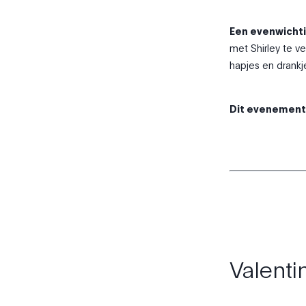
Een evenwichti
met Shirley te v
hapjes en drankj
Dit evenement i
Valenti