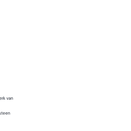
erk van
rsteen