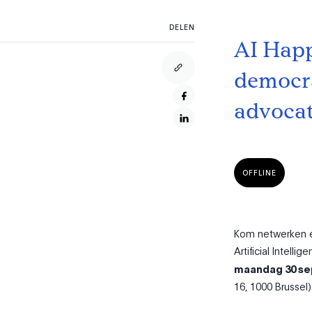
DELEN
AI Happ
democra
advocat
OFFLINE
Kom netwerken en
Artificial Intell
maandag 30 se
16, 1000 Brussel)