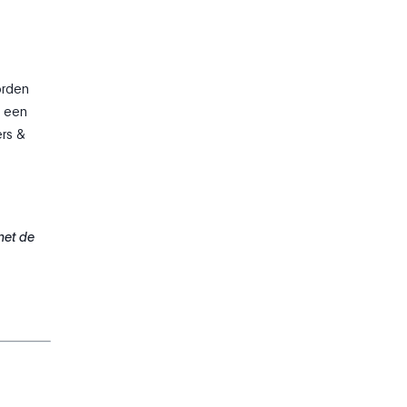
orden
n een
ers &
met de