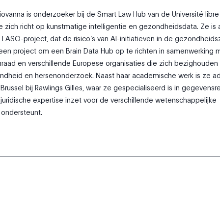
Giovanna is onderzoeker bij de Smart Law Hub van de Université libre
e zich richt op kunstmatige intelligentie en gezondheidsdata. Ze is 
 LASO-project, dat de risico’s van AI-initiatieven in de gezondheids
j een project om een Brain Data Hub op te richten in samenwerking 
raad en verschillende Europese organisaties die zich bezighouden
ondheid en hersenonderzoek. Naast haar academische werk is ze a
Brussel bij Rawlings Gilles, waar ze gespecialiseerd is in gegevensr
 juridische expertise inzet voor de verschillende wetenschappelijke
 ondersteunt.