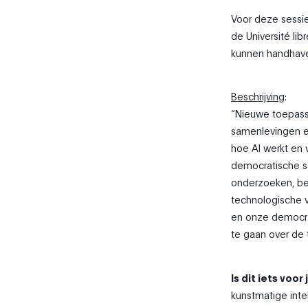
Voor deze sessi
de Université l
kunnen handhaven
Beschrijving
:
“Nieuwe toepass
samenlevingen en 
hoe AI werkt en
democratische sa
onderzoeken, ben
technologische 
en onze democra
te gaan over de t
Is dit iets voor
kunstmatige int