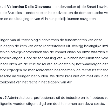
e zal
Valentina Dalla Giovanna
– onderzoeker bij de Smart Law H
ibre de Bruxelles – onderzoeken hoe advocaten de democratische w
 en de uitdagingen van AI in hun praktijk kunnen navigeren.
ingen van AI-technologie hervormen de fundamenten van onze
dagen de kern van onze rechtsstelsels uit. Verkrijg belangrijke inzi
 verken praktijkvoorbeelden van de impact ervan op onze waarden 
menlevingen. Door de toepassing van AI binnen het juridische veld
adrukken we de cruciale rol van advocaten bij het waarborgen dat
vooruitgangen de mensenrechten beschermen, de rechtsstaat han
tische instellingen behouden. Mis deze kans niet om met ons in g
oekomst van het recht in het tijdperk van AI!”
 jou?
Administrateurs, professionals uit de industrie en liefhebbers v
elligentie worden uitgenodigd om deel te nemen aan deze sessie.