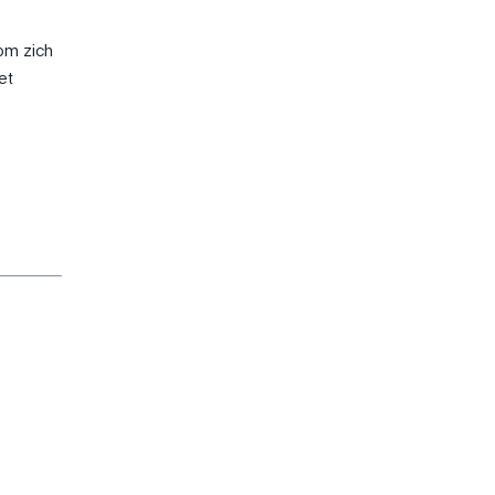
om zich
et