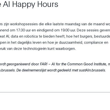
 AI Happy Hours
rs zijn workshopsessies die elke laatste maandag van de maand w
nend om 17:30 uur en eindigend om 19:00 uur. Deze sessies geve
wat Al, data en robotica te bieden heeft, hoe het burgers, bestuurd
lpen in het dagelijks leven en hoe je duurzaamheid, compliance en
ruik van deze technologieën kunt waarborgen.
rdt georganiseerd door FARI – AI for the Common Good Institute, 
n.brussels. De deelnemerslijst wordt gedeeld met sustAIn.brussels.