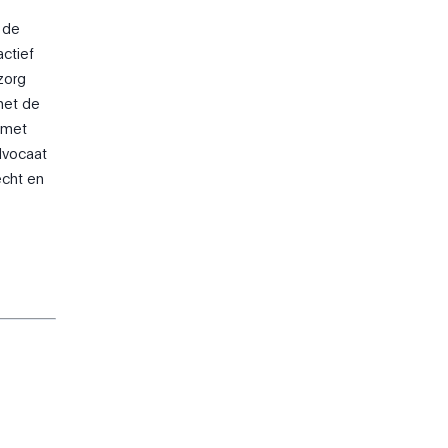
 de
actief
zorg
met de
 met
dvocaat
echt en