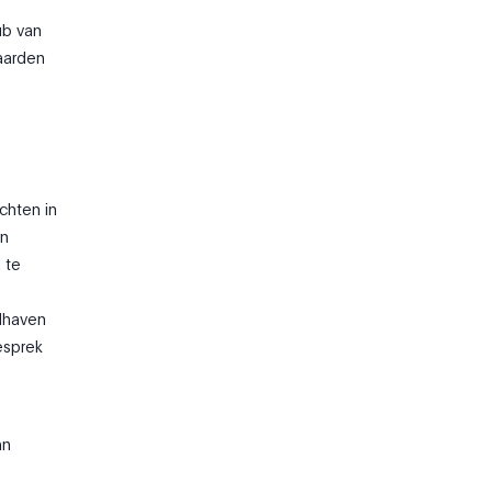
ub van
aarden
chten in
en
 te
dhaven
esprek
an