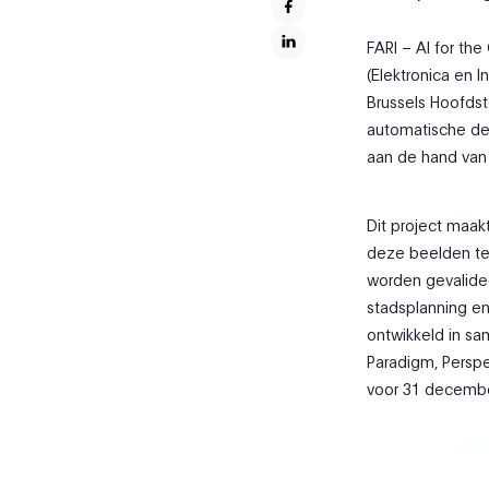
FARI
–
AI for th
(Elektronica en I
Brussels Hoofds
automatische de
aan de hand van
Dit project maa
deze beelden te
worden gevalidee
stadsplanning en
ontwikkeld in s
Paradigm, Perspe
voor 31 decembe