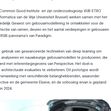
e Common Good Institute
en zijn onderzoeksgroep VUB-ETRO
nformatica van de Vrije Universiteit Brussel) werken samen met het
tedelijk Gewest om gebouwmodellering te ontwikkelen voor de
tectie van ramen, deuren en het aantal verdiepingen in gebouwen
 RGB-panorama’s van Paradigm.
kt gebruik van geavanceerde technieken van deep learning om
 analyseren en nauwkeurige gebouwmodellen te produceren, die
rd met referentiegegevens van Perspective. Het doel is
 architecturale evaluaties te verbeteren. Dit prototype wordt
amenwerking met verschillende belanghebbenden, waaronder
ctive en de gemeente Elsene, en de voltooiing ervan is gepland
r 2024.