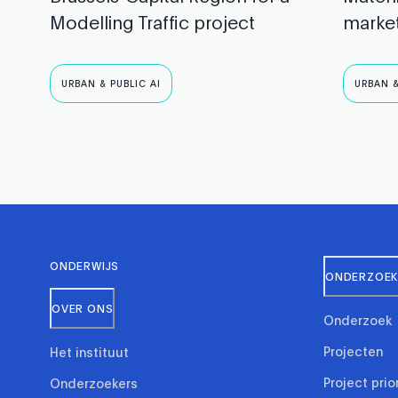
Modelling Traffic project
marke
URBAN & PUBLIC AI
URBAN &
ONDERWIJS
ONDERZOEK 
OVER ONS
Onderzoek
Projecten
Het instituut
Project prio
Onderzoekers