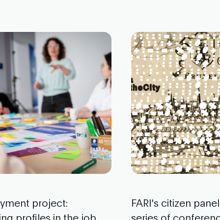
yment project:
FARI's citizen pane
ng profiles in the job
series of conferen