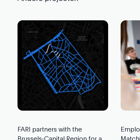
FARI partners with the
Emplo
Brussels-Capital Region for a
Matchi