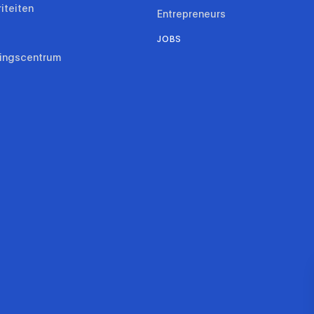
riteiten
Entrepreneurs
JOBS
ringscentrum