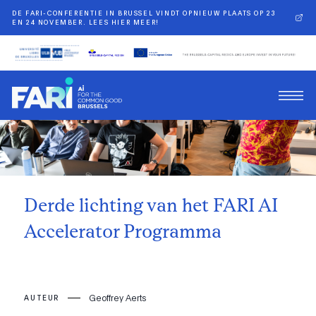
DE FARI-CONFERENTIE IN BRUSSEL VINDT OPNIEUW PLAATS OP 23
EN 24 NOVEMBER. LEES HIER MEER!
Terug
Derde lichting van het FARI AI
Accelerator Programma
Geoffrey Aerts
AUTEUR