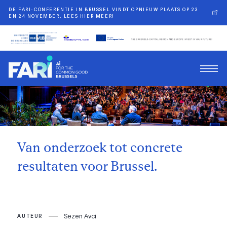
DE FARI-CONFERENTIE IN BRUSSEL VINDT OPNIEUW PLAATS OP 23
EN 24 NOVEMBER. LEES HIER MEER!
Terug
Van onderzoek tot concrete
resultaten voor Brussel.
Sezen Avci
AUTEUR