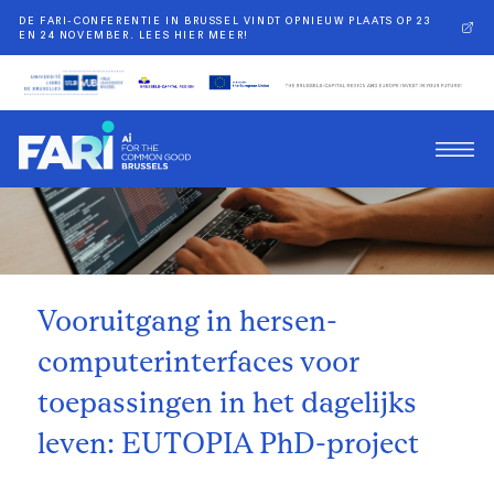
DE FARI-CONFERENTIE IN BRUSSEL VINDT OPNIEUW PLAATS OP 23
EN 24 NOVEMBER. LEES HIER MEER!
Terug
Vooruitgang in hersen-
computerinterfaces voor
toepassingen in het dagelijks
leven: EUTOPIA PhD-project