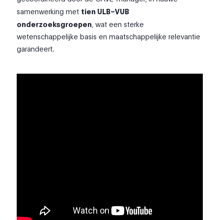
samenwerking met
tien ULB–VUB
onderzoeksgroepen
, wat een sterke
wetenschappelijke basis en maatschappelijke relevantie
garandeert.