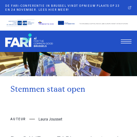
DE FARI-CONFERENTIE IN BRUSSEL VINDT OPNIEUW PLAATS OP 23
EN 24 NOVEMBER. LEES HIER MEER!
Terug
Stemmen staat open
Laura Jousset
AUTEUR