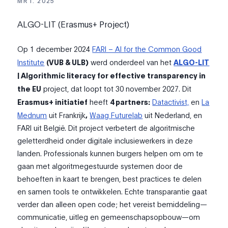
MRT. 2025
ALGO-LIT (Erasmus+ Project)
Op 1 december 2024
FARI – AI for the Common Good
Institute
(VUB & ULB)
werd onderdeel van het
ALGO-LIT
| Algorithmic literacy for effective transparency in
the EU
project, dat loopt tot 30 november 2027. Dit
Erasmus+ initiatief
heeft
4
partners:
Datactivist,
en
La
Mednum
uit Frankrijk
,
Waag Futurelab
uit Nederland, en
FARI uit België. Dit project
verbetert de algoritmische
geletterdheid onder digitale inclusiewerkers in deze
landen. Professionals kunnen
burgers helpen
om
om te
gaan met algoritmegestuurde systemen
door de
behoeften in kaart te brengen, best practices te delen
en samen tools te ontwikkelen. Echte transparantie gaat
verder dan alleen open code; het vereist bemiddeling—
communicatie, uitleg en gemeenschapsopbouw—om