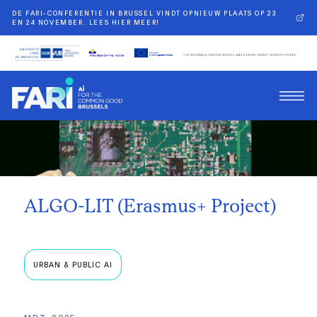
DE FARI-CONFERENTIE IN BRUSSEL VINDT OPNIEUW PLAATS OP 23
EN 24 NOVEMBER. LEES HIER MEER!
Terug
ALGO-LIT (Erasmus+ Project)
URBAN & PUBLIC AI