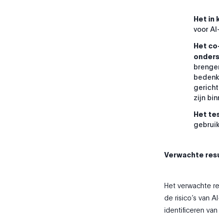
Het in 
voor AI
Het co
onders
brengen
bedenk
gericht
zijn bi
Het te
gebruik
Verwachte res
Het verwachte r
de risico’s van 
identificeren va