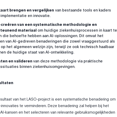
kaart brengen en vergelijken
van bestaande tools en kaders
-implementatie en innovatie.
-creëren van een systematische methodologie en
teunend materiaal
om huidige ziekenhuisprocessen in kaart te
 die behoefte hebben aan AI-oplossingen. Dit omvat het
en van AI-gedreven benaderingen die zowel vraaggestuurd als
 op het algemeen welzijn zijn, terwijl ze ook technisch haalbaar
nnen de huidige staat van AI-ontwikkeling.
sten en valideren
van deze methodologie via praktische
ssituaties binnen ziekenhuisomgevingen.
ultaten
esultaat van het LASO-project is een systematische benadering om
AI-innovaties te verminderen. Deze benadering zal helpen bij het
n AI-kansen en het selecteren van relevante gebruiksmogelijkheden