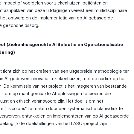
 impact of voordelen voor ziekenhuizen, patiënten en
 aanpakken van deze uitdagingen vereist een multidisciplinaire
 het ontwerp en de implementatie van op AI gebaseerde
de gezondheidszorg.
ct (Ziekenhuisgerichte AI Selectie en Operationalisatie
dering)
 richt zich op het creëren van een uitgebreide methodologie ter
n AI-gedreven innovatie in ziekenhuizen, met de nadruk op het
. De kernmissie van het project is het integreren van bestaande
ols om op maat gemaakte AI-oplossingen te creëren die
uust en ethisch verantwoord zijn. Het doel is om het
te “risicoloos” te maken door een systematische blauwdruk te
 verwerven, ontwikkelen en implementeren van op AI gebaseerde
belangrijkste doelstellingen van het LASO-project zijn: