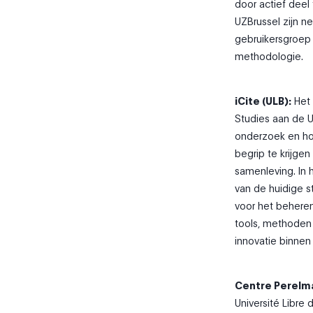
door actief dee
UZBrussel zijn n
gebruikersgroep 
methodologie.
iCite (ULB):
Het 
Studies aan de Un
onderzoek en h
begrip te krijgen
samenleving. In 
van de huidige 
voor het beheren
tools, methoden 
innovatie binne
Centre Perelma
Université Libre 