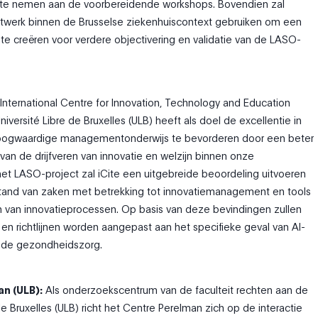
l te nemen aan de voorbereidende workshops. Bovendien zal
etwerk binnen de Brusselse ziekenhuiscontext gebruiken om een
te creëren voor verdere objectivering en validatie van de LASO-
International Centre for Innovation, Technology and Education
iversité Libre de Bruxelles (ULB) heeft als doel de excellentie in
oogwaardige managementonderwijs te bevorderen door een beter
 van de drijfveren van innovatie en welzijn binnen onze
het LASO-project zal iCite een uitgebreide beoordeling uitvoeren
stand van zaken met betrekking tot innovatiemanagement en tools
 van innovatieprocessen. Op basis van deze bevindingen zullen
en richtlijnen worden aangepast aan het specifieke geval van AI-
n de gezondheidszorg.
n (ULB):
Als onderzoekscentrum van de faculteit rechten aan de
de Bruxelles (ULB) richt het Centre Perelman zich op de interactie