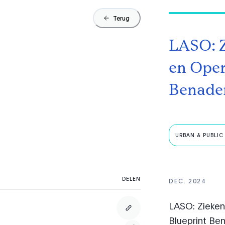
Terug
LASO: Z
en Oper
Benade
URBAN & PUBLIC 
DELEN
DEC. 2024
LASO: Ziekenh
Blueprint Be