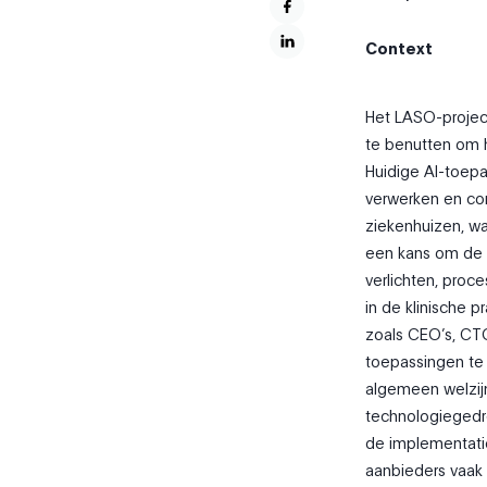
Context
Het LASO-project
te benutten om 
Huidige AI-toep
verwerken en con
ziekenhuizen, wa
een kans om de p
verlichten, proc
in de klinische p
zoals CEO’s, CT
toepassingen te 
algemeen welzijn
technologiegedre
de implementati
aanbieders vaak