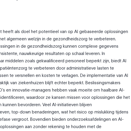
 heeft als doel het potentieel van op AI gebaseerde oplossingen
het algemeen welzijn in de gezondheidszorg te verbeteren.
assingen in de gezondheidszorg kunnen complexe gegevens
sistente, nauwkeurige resultaten op schaal leveren. In
ar middelen zoals gekwalificeerd personeel beperkt zijn, biedt AI
atiëntenzorg te verbeteren door administratieve lasten te
essen te versnellen en kosten te verlagen. De implementatie van AI
raktijk van ziekenhuizen blijft echter beperkt. Beslissingsmakers
O’s en innovatie-managers hebben vaak moeite om haalbare AI-
identificeren, waardoor ze kansen missen voor oplossingen die het
 kunnen bevorderen. Veel AI-initiatieven blijven
ven, top-down benaderingen, wat het risico op mislukking tijdens
efase vergroot. Bovendien bieden onderzoeksafdelingen en AI-
 oplossingen aan zonder rekening te houden met de