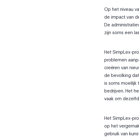
Op het niveau va
de impact van de
De administratie
zijn soms een la
Het SimpLex-proj
problemen aanpa
creëren van nie
de bevolking dat
is soms moeilijk
bedrijven. Het he
vaak om dezelfde
Het SimpLex-proje
op het vergemakk
gebruik van kuns