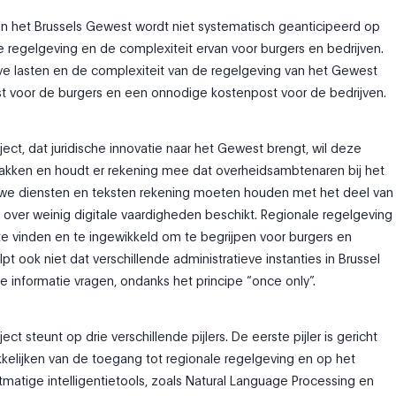
n het Brussels Gewest wordt niet systematisch geanticipeerd op
 regelgeving en de complexiteit ervan voor burgers en bedrijven.
ve lasten en de complexiteit van de regelgeving van het Gewest
st voor de burgers en een onnodige kostenpost voor de bedrijven.
ect, dat juridische innovatie naar het Gewest brengt, wil deze
kken en houdt er rekening mee dat overheidsambtenaren bij het
uwe diensten en teksten rekening moeten houden met het deel van
 over weinig digitale vaardigheden beschikt. Regionale regelgeving
 te vinden en te ingewikkeld om te begrijpen voor burgers en
lpt ook niet dat verschillende administratieve instanties in Brussel
 informatie vragen, ondanks het principe “once only”.
ct steunt op drie verschillende pijlers. De eerste pijler is gericht
elijken van de toegang tot regionale regelgeving en op het
tmatige intelligentietools, zoals Natural Language Processing en