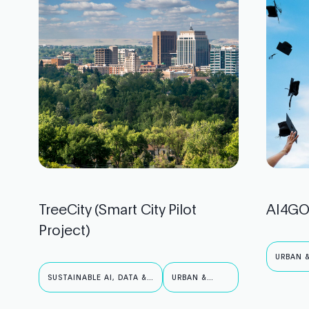
TreeCity (Smart City Pilot
AI4GOV
Project)
URBAN &
SUSTAINABLE AI, DATA &
URBAN &
ROBOTICS
PUBLIC AI