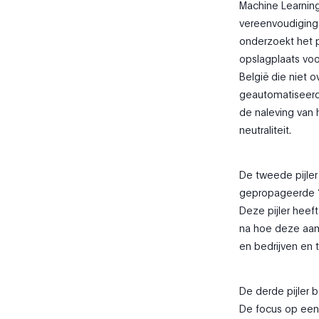
Machine Learning
vereenvoudiging 
onderzoekt het p
opslagplaats voo
België die niet 
geautomatiseerde
de naleving van 
neutraliteit.
De tweede pijle
gepropageerde “r
Deze pijler heef
na hoe deze aanp
en bedrijven en 
De derde pijler b
De focus op een