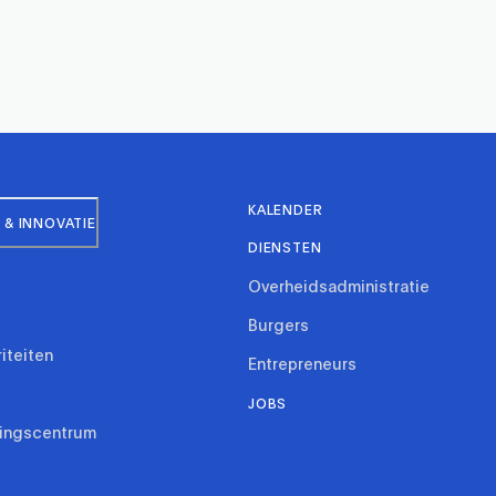
KALENDER
& INNOVATIE
DIENSTEN
Overheidsadministratie
Burgers
riteiten
Entrepreneurs
JOBS
ringscentrum