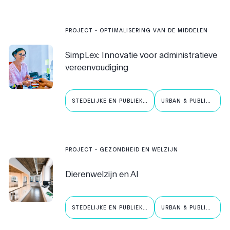
PROJECT
-
OPTIMALISERING VAN DE MIDDELEN
SimpLex: Innovatie voor administratieve
vereenvoudiging
STEDELIJKE EN PUBLIEKE
URBAN & PUBLIC
AI
AI
PROJECT
-
GEZONDHEID EN WELZIJN
Dierenwelzijn en AI
STEDELIJKE EN PUBLIEKE
URBAN & PUBLIC
AI
AI