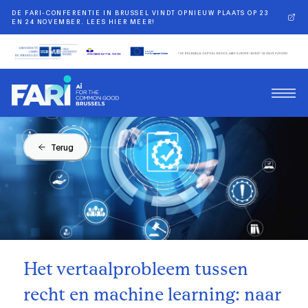
DE FARI-CONFERENTIE IN BRUSSEL VINDT OPNIEUW PLAATS OP 23
EN 24 NOVEMBER. LEES HIER MEER!
Terug
Het vertaalprobleem tussen
recht en machine learning: naar