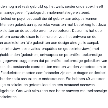
den nog niet vaak gebruikt op het werk. Eerder onderzoek heeft
en aangegeven (fysiologisch, implementatiegerelateerd,
 beleid en psychosociaal) die dit gebrek aan adoptie kunnen
 echter een gebrek aan specifieke vereisten met betrekking tot deze
eletten en de adoptie ervan te verbeteren. Daarom is het doel
ek om concrete eisen te formuleren voor het ontwerp en de
an exoskeletten. We gebruikten een design etnografie aanpak
en interview, observaties, enquêtes en groepsinterviews) met
hebbenden (gebruikers, ontwerpers en potentiële toekomstige
ze gegevens suggereren dat potentiële toekomstige gebruikers van
nden dat bestaande exoskeletten moeten worden verbeterd om te
 Exoskeletten moeten comfortabeler zijn om te dragen en flexibel
reder scala aan taken te ondersteunen. We hebben 49 vereisten
ige exoskeletten geformuleerd en een bestaand raamwerk
itgebreid. Ons werk stimuleert een beter ontwerp van toekomstige
oskeletten.