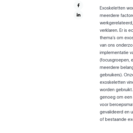
Exoskeletten wor
meerdere factor
werkgerelateerd,
verklaren. Er is
thema’s om exosk
van ons onderzo
implementatie v
(focusgroepen, e
meerdere belang
gebruikers). On
exoskeletten vi
worden gebruikt.
genoeg om een b
voor beroepsmat
gevalideerd en u
of bestaande ex