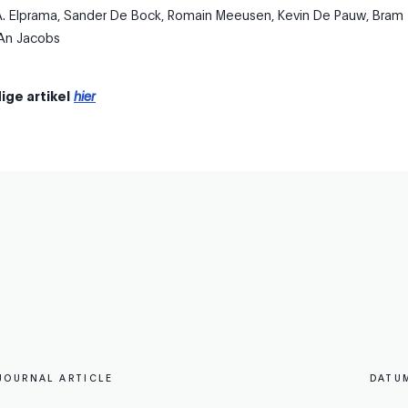
A. Elprama
,
Sander De Bock
,
Romain Meeusen
,
Kevin De Pauw
,
Bram
An Jacobs
ige artikel
hier
JOURNAL ARTICLE
DATU