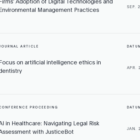
Firms’ Adoption of Digital Technologies and
SEP. 
Environmental Management Practices
JOURNAL ARTICLE
DATU
Focus on artificial intelligence ethics in
APR. 
dentistry
CONFERENCE PROCEEDING
DATU
AI in Healthcare: Navigating Legal Risk
JAN. 
Assessment with JusticeBot