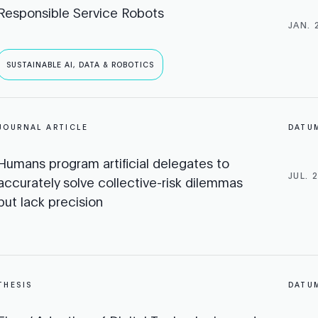
Responsible Service Robots
JAN. 
SUSTAINABLE AI, DATA & ROBOTICS
JOURNAL ARTICLE
DATU
Humans program artificial delegates to
JUL. 
accurately solve collective-risk dilemmas
but lack precision
THESIS
DATU