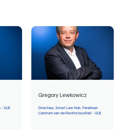
Gregory Lewkowicz
 - ULB
Directeur, Smart Law Hub, Perelman
Centrum van de Rechtsfaculteit - ULB