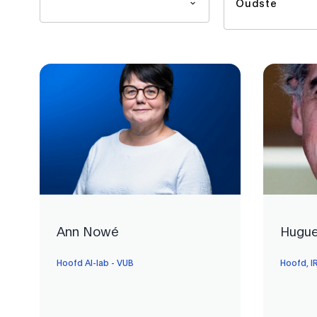
Oudste
Ann Nowé
Hugue
Hoofd AI-lab - VUB
Hoofd, I