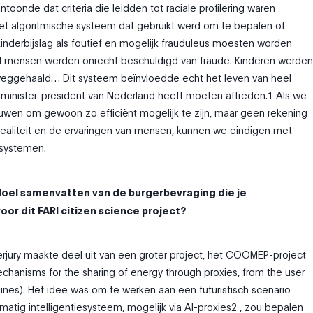
toonde dat criteria die leidden tot raciale profilering waren
t algoritmische systeem dat gebruikt werd om te bepalen of
inderbijslag als foutief en mogelijk frauduleus moesten worden
 mensen werden onrecht beschuldigd van fraude. Kinderen werden
 weggehaald… Dit systeem beïnvloedde echt het leven van heel
e minister-president van Nederland heeft moeten aftreden.1 Als we
wen om gewoon zo efficiënt mogelijk te zijn, maar geen rekening
ealiteit en de ervaringen van mensen, kunnen we eindigen met
e systemen.
 doel samenvatten van de burgerbevraging die je
or dit FARI citizen science project?
erjury maakte deel uit van een groter project, het COOMEP-project
chanisms for the sharing of energy through proxies, from the user
lines). Het idee was om te werken aan een futuristisch scenario
matig intelligentiesysteem, mogelijk via AI-proxies2 , zou bepalen