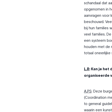
schandaal dat aan
opgenomen in he
aanvragen voor k
beschouwd. Veel
bij hun families
veel families. D
een systeem bou
houden met de r
totaal oneerlijk
L.R
: Kan je het
organiseerde vo
A.PS
: Deze burg
(Coordination me
to general guide
waarin een kunst