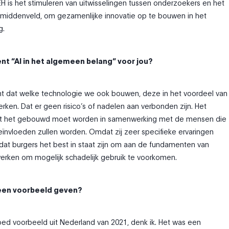
H is het stimuleren van uitwisselingen tussen onderzoekers en het
 middenveld, om gezamenlijke innovatie op te bouwen in het
g.
nt “AI in het algemeen belang” voor jou?
ent dat welke technologie we ook bouwen, deze in het voordeel van
en. Dat er geen risico’s of nadelen aan verbonden zijn. Het
at het gebouwd moet worden in samenwerking met de mensen die
ïnvloeden zullen worden. Omdat zij zeer specifieke ervaringen
dat burgers het best in staat zijn om aan de fundamenten van
erken om mogelijk schadelijk gebruik te voorkomen.
s een voorbeeld geven?
goed voorbeeld uit Nederland van 2021, denk ik. Het was een