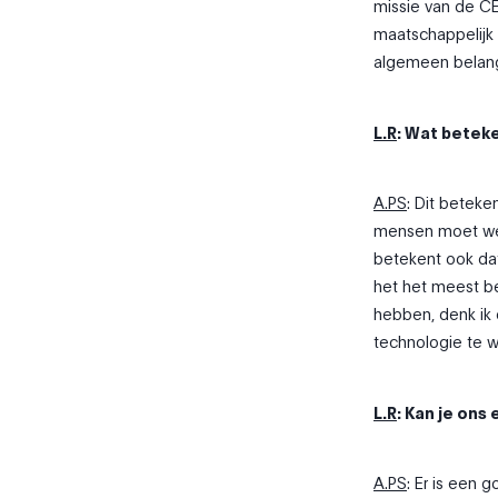
missie van de CE
maatschappelijk
algemeen belan
L.R
: Wat beteke
A.PS
: Dit betek
mensen moet werk
betekent ook d
het het meest be
hebben, denk ik 
technologie te w
L.R
: Kan je on
A.PS
: Er is een 