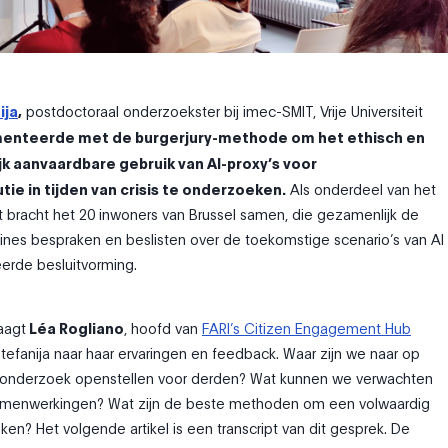
ija
,
postdoctoraal onderzoekster bij imec-SMIT, Vrije Universiteit
enteerde met de burgerjury-methode om het ethisch en
k aanvaardbare gebruik van AI-proxy’s voor
tie in tijden van crisis te onderzoeken.
Als onderdeel van het
bracht het 20 inwoners van Brussel samen, die gezamenlijk de
edlines bespraken en beslisten over de toekomstige scenario’s van AI
erde besluitvorming.
raagt
Léa Rogliano
, hoofd van
FARI’s Citizen Engagement Hub
tefanija naar haar ervaringen en feedback. Waar zijn we naar op
 onderzoek openstellen voor derden? Wat kunnen we verwachten
samenwerkingen? Wat zijn de beste methoden om een volwaardig
iken? Het volgende artikel is een transcript van dit gesprek. De