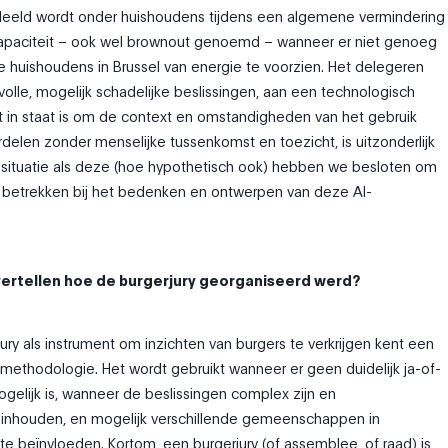
deeld wordt onder huishoudens tijdens een algemene vermindering
apaciteit – ook wel brownout genoemd – wanneer er niet genoeg
le huishoudens in Brussel van energie te voorzien. Het delegeren
olle, mogelijk schadelijke beslissingen, aan een technologisch
t in staat is om de context en omstandigheden van het gebruik
rdelen zonder menselijke tussenkomst en toezicht, is uitzonderlijk
en situatie als deze (hoe hypothetisch ook) hebben we besloten om
e betrekken bij het bedenken en ontwerpen van deze AI-
 vertellen hoe de burgerjury georganiseerd werd?
jury als instrument om inzichten van burgers te verkrijgen kent een
methodologie. Het wordt gebruikt wanneer er geen duidelijk ja-of-
elijk is, wanneer de beslissingen complex zijn en
inhouden, en mogelijk verschillende gemeenschappen in
te beïnvloeden. Kortom, een burgerjury (of assemblee, of raad) is