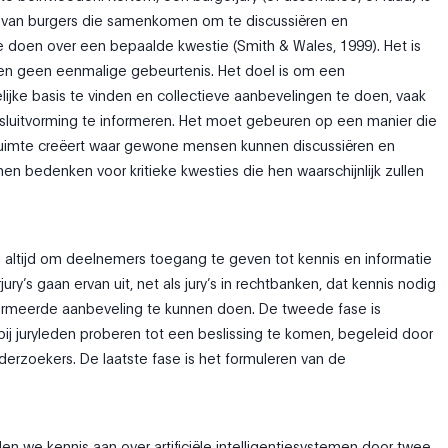
 van burgers die samenkomen om te discussiëren en
 doen over een bepaalde kwestie (Smith & Wales, 1999). Het is
en geen eenmalige gebeurtenis. Het doel is om een
ke basis te vinden en collectieve aanbevelingen te doen, vaak
sluitvorming te informeren. Het moet gebeuren op een manier die
uimte creëert waar gewone mensen kunnen discussiëren en
en bedenken voor kritieke kwesties die hen waarschijnlijk zullen
s altijd om deelnemers toegang te geven tot kennis en informatie
rjury’s gaan ervan uit, net als jury’s in rechtbanken, dat kennis nodig
ormeerde aanbeveling te kunnen doen. De tweede fase is
rbij juryleden proberen tot een beslissing te komen, begeleid door
nderzoekers. De laatste fase is het formuleren van de
den we kennis aan over artificiële intelligentiesystemen door twee