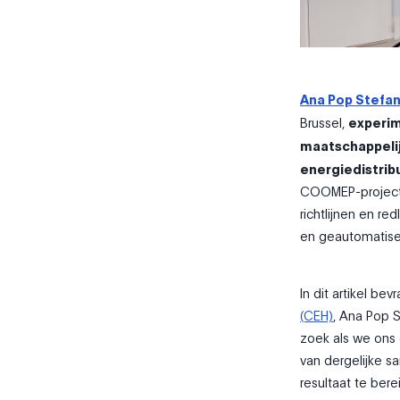
Ana Pop Stefan
Brussel,
experim
maatschappelij
energiedistribu
COOMEP-project 
richtlijnen en r
en geautomatise
In dit artikel bev
(CEH)
, Ana Pop S
zoek als we ons
van dergelijke 
resultaat te bere