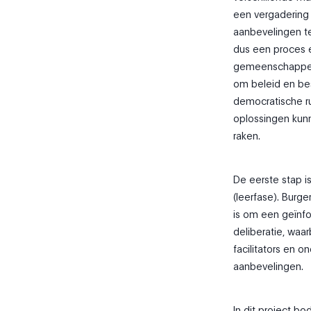
een vergadering
aanbevelingen te
dus een proces 
gemeenschappelij
om beleid en be
democratische r
oplossingen kunn
raken.
De eerste stap i
(leerfase). Burge
is om een geïnf
deliberatie, waa
facilitators en o
aanbevelingen.
In dit project bo