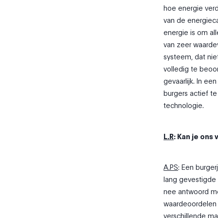
hoe energie ver
van de energiec
energie is om al
van zeer waardev
systeem, dat nie
volledig te beoo
gevaarlijk. In e
burgers actief t
technologie.
L.R
: Kan je ons
A.PS
: Een burger
lang gevestigde 
nee antwoord mog
waardeoordelen 
verschillende ma