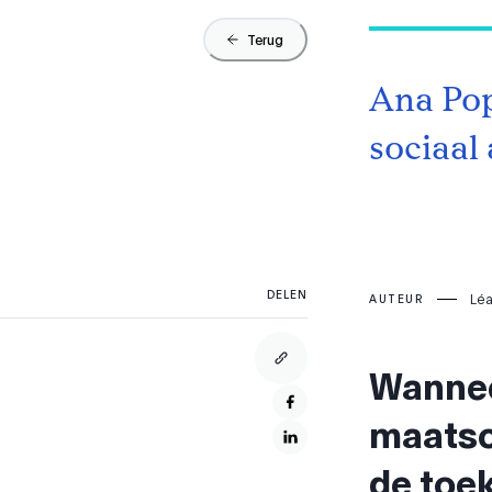
Terug
Ana Pop
sociaal
DELEN
Léa
AUTEUR
Wannee
maatsc
de toe