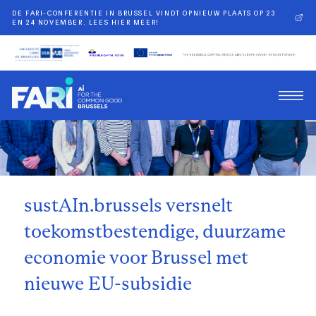
DE FARI-CONFERENTIE IN BRUSSEL VINDT OPNIEUW PLAATS OP 23
EN 24 NOVEMBER. LEES HIER MEER!
Terug
sustAIn.brussels versnelt
toekomstbestendige, duurzame
economie voor Brussel met
nieuwe EU-subsidie