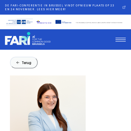
DE FARI-CONFERENTIE IN BRUSSEL VINDT OPNIEUW PLAATS OP 23
EN 24 NOVEMBER. LEES HIER MEER!
Terug