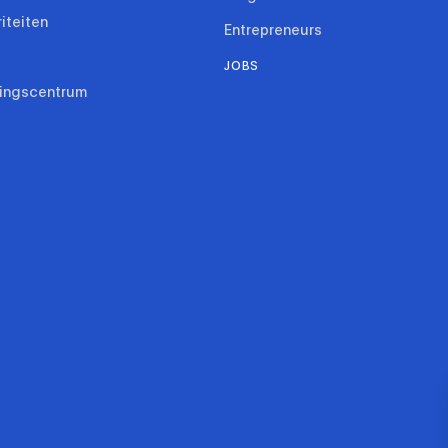
riteiten
Entrepreneurs
JOBS
ringscentrum