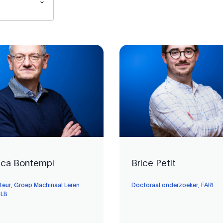
uca Bontempi
Brice Petit
teur, Groep Machinaal Leren
Doctoraal onderzoeker, FARI
ULB