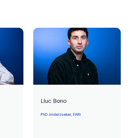
Lluc Bono
PhD onderzoeker, FARI