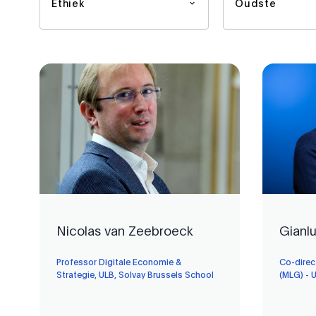
Ethiek
Oudste
Nicolas van Zeebroeck
Gianl
Professor Digitale Economie &
Co-direc
Strategie, ULB, Solvay Brussels School
(MLG) - 